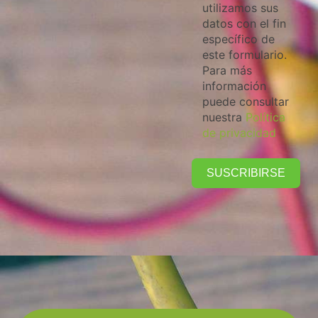
utilizamos sus
datos con el fin
específico de
este formulario.
Para más
información
puede consultar
nuestra
Política
de privacidad
SUSCRIBIRSE