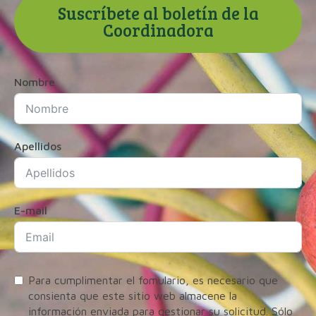
Suscríbete al boletín de la
Coordinadora
Nombre
Apellidos
E-mail
Para cumplimentar el fomulario, es necesario que
consienta que este sitio web almacene la
información enviada para gestionar su solicitud. Sólo