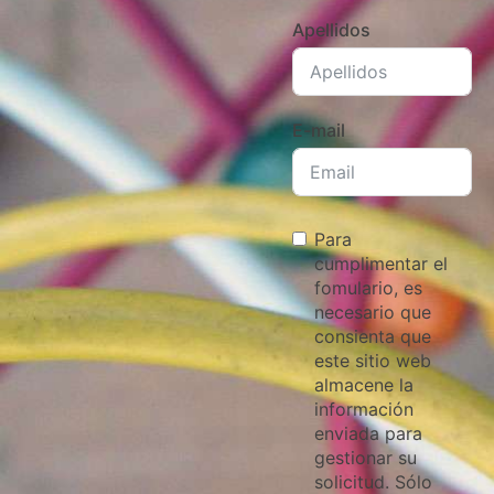
Apellidos
E-mail
Para
cumplimentar el
fomulario, es
necesario que
consienta que
este sitio web
almacene la
información
enviada para
gestionar su
solicitud. Sólo