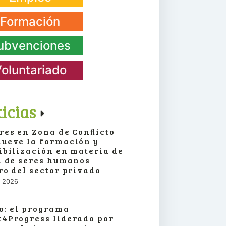
Formación
ubvenciones
oluntariado
icias
res en Zona de Conﬂicto
ueve la formación y
ibilización en materia de
a de seres humanos
ro del sector privado
o, 2026
o: el programa
4Progress liderado por