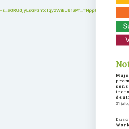
3dHs_S0RUdjyLsGF3htc1qyzWiEU8ruPf_TNppb48Lc/edit
S
V
Not
Muje
prom
sens
trat
dent
31 juli
Cusc
Work