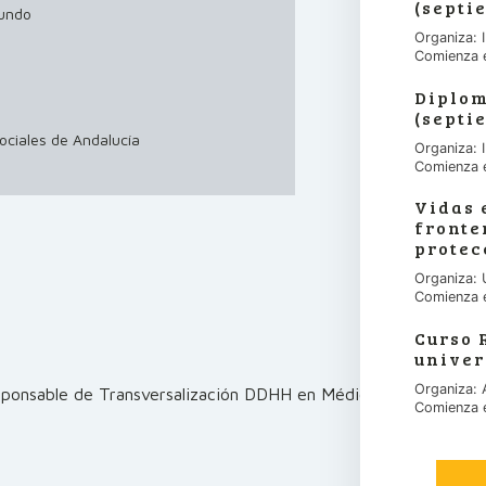
(septi
Mundo
Organiza:
Comienza 
Diplom
(septi
ociales de Andalucía
Organiza:
Comienza 
Vidas 
fronte
protec
Organiza: 
Comienza 
Curso 
univer
Organiza:
sponsable de Transversalización DDHH en Médicos del
Comienza 