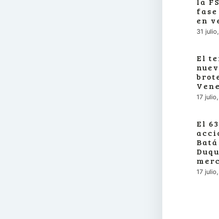
la F
fase
en v
31 juli
El t
nuev
brot
Vene
17 juli
El 6
acci
Batá
Duqu
merc
17 juli