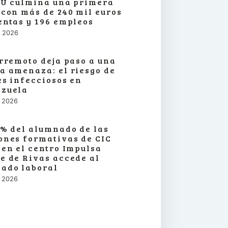
SU culmina una primera
 con más de 240 mil euros
entas y 196 empleos
o, 2026
erremoto deja paso a una
a amenaza: el riesgo de
es infecciosos en
zuela
o, 2026
3% del alumnado de las
ones formativas de CIC
 en el centro Impulsa
e de Rivas accede al
ado laboral
o, 2026