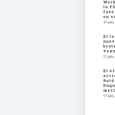
Work
la F
fase
en v
31 juli
El t
nuev
brot
Vene
17 juli
El 6
acci
Batá
Duqu
merc
17 juli