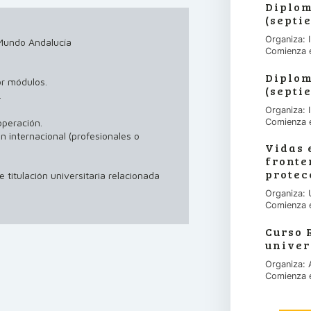
Diplom
(septi
Organiza:
Mundo Andalucía
Comienza 
Diplom
or módulos.
(septi
.
Organiza:
Comienza 
operación.
n internacional (profesionales o
Vidas 
fronte
protec
 titulación universitaria relacionada
Organiza: 
Comienza 
Curso 
univer
Organiza:
Comienza 