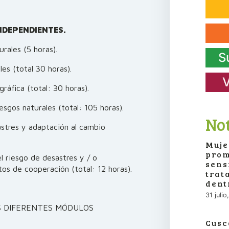
NDEPENDIENTES.
rales (5 horas).
S
es (total 30 horas).
V
áfica (total: 30 horas).
esgos naturales (total: 105 horas).
Not
stres y adaptación al cambio
Muje
prom
 riesgo de desastres y / o
sens
os de cooperación (total: 12 horas).
trat
dent
31 juli
OS DIFERENTES MÓDULOS
Cusc