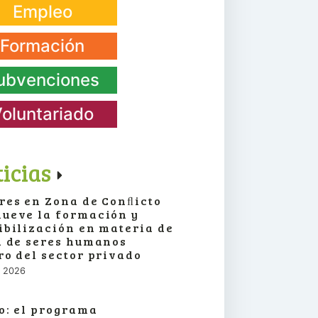
Empleo
Formación
ubvenciones
oluntariado
icias
res en Zona de Conﬂicto
ueve la formación y
ibilización en materia de
a de seres humanos
ro del sector privado
o, 2026
o: el programa