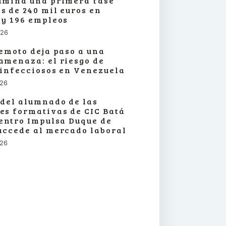
lmina una primera fase
s de 240 mil euros en
 y 196 empleos
026
remoto deja paso a una
amenaza: el riesgo de
 infecciosos en Venezuela
026
 del alumnado de las
es formativas de CIC Batá
centro Impulsa Duque de
accede al mercado laboral
026