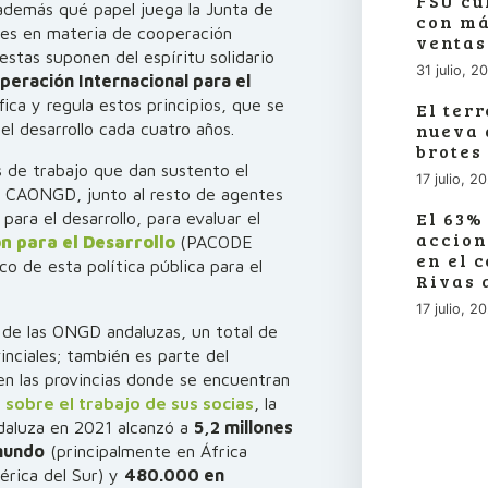
FSU cu
 además qué papel juega la Junta de
con má
ones en materia de cooperación
ventas
estas suponen del espíritu solidario
31 julio, 2
peración Internacional para el
ica y regula estos principios, que se
El ter
nueva 
l desarrollo cada cuatro años.
brotes
s de trabajo que dan sustento el
17 julio, 2
la CAONGD, junto al resto de agentes
El 63%
para el desarrollo, para evaluar el
accion
n para el Desarrollo
(PACODE
en el 
o de esta política pública para el
Rivas 
17 julio, 2
 de las ONGD andaluzas, un total de
inciales; también es parte del
en las provincias donde se encuentran
 sobre el trabajo de sus socias
, la
daluza en 2021 alcanzó a
5,2 millones
mundo
(principalmente en África
érica del Sur) y
480.000 en