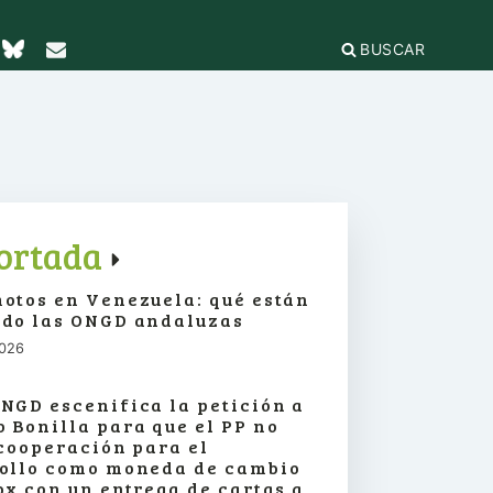
BUSCAR
TICAS Y
2
IFICACIÓN
rganizaciones
cación
égica
IÓN DE LA
e Incidencia
ortada
a Feminista
olo Antiacoso
otos en Venezuela: qué están
a de
E LA COORDINADORA
DE
do las ONGD andaluzas
iones
rnacional por la solidaridad
 EL
ieras y
2026
para la ciudadanía global
ilidad
s
ca de Compras
.org
e
NGD escenifica la petición a
erno
ariado
 Bonilla para que el PP no
e igualdad
 cooperación para el
onamientos
ollo como moneda de cambio
ox con un entrega de cartas a