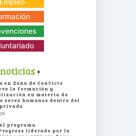
Empleo
ormación
venciones
luntariado
noticias
s en Zona de Conﬂicto
ve la formación y
ilización en materia de
de seres humanos dentro del
 privado
026
 el programa
rogress liderado por la