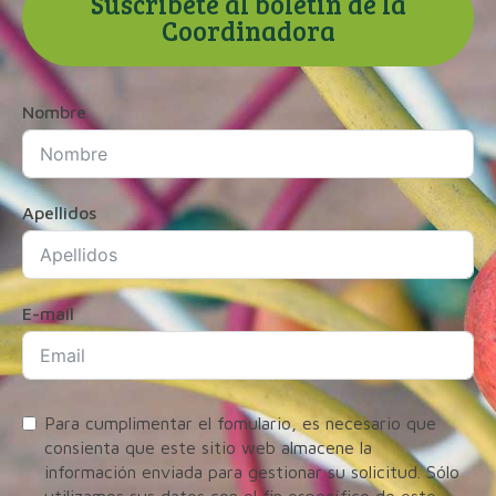
Suscríbete al boletín de la
Coordinadora
Nombre
Apellidos
E-mail
Para cumplimentar el fomulario, es necesario que
consienta que este sitio web almacene la
información enviada para gestionar su solicitud. Sólo