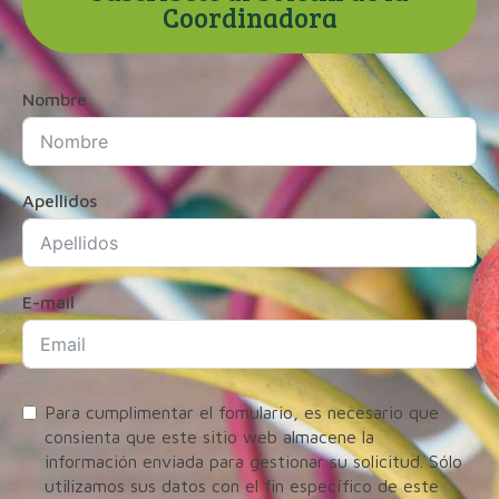
Coordinadora
Nombre
Apellidos
E-mail
Para cumplimentar el fomulario, es necesario que
consienta que este sitio web almacene la
información enviada para gestionar su solicitud. Sólo
utilizamos sus datos con el fin específico de este