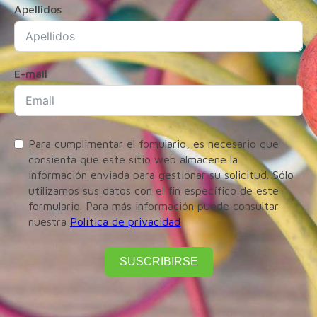
Apellidos
E-mail
Para cumplimentar el fomulario, es necesario que
consienta que este sitio web almacene la
información enviada para gestionar su solicitud. Sólo
utilizamos sus datos con el fin específico de este
formulario. Para más información puede consultar
nuestra
Política de privacidad
SUSCRIBIRSE