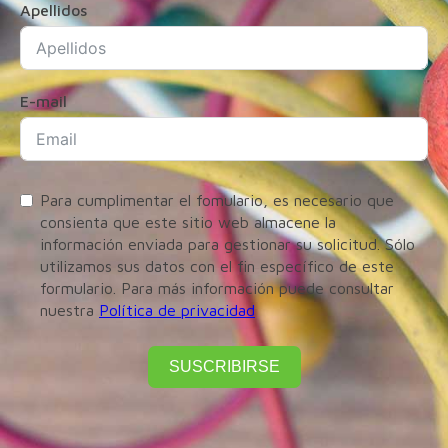
Apellidos
E-mail
Para cumplimentar el fomulario, es necesario que
consienta que este sitio web almacene la
información enviada para gestionar su solicitud. Sólo
utilizamos sus datos con el fin específico de este
formulario. Para más información puede consultar
nuestra
Política de privacidad
SUSCRIBIRSE