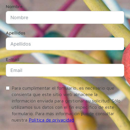
Nombre
Apellidos
E-mail
Para cumplimentar el fomulario, es necesario que
consienta que este sitio web almacene la
información enviada para gestionar su solicitud. Sólo
utilizamos sus datos con el fin específico de este
formulario. Para más información puede consultar
nuestra
Política de privacidad