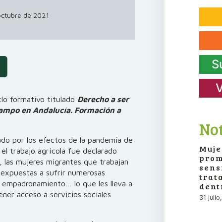
octubre de 2021
S
V
clo formativo titulado
Derecho a ser
campo en Andalucía. Formación a
Not
do por los efectos de la pandemia de
Muje
el trabajo agrícola fue declarado
prom
, las mujeres migrantes que trabajan
sens
n expuestas a sufrir numerosas
trat
, empadronamiento… lo que les lleva a
dent
ener acceso a servicios sociales
31 juli