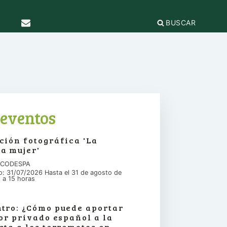
BUSCAR
TICAS Y
2
IFICACIÓN
rganizaciones
cación
égica
IÓN DE LA
e Incidencia
eventos
a Feminista
olo Antiacoso
a de
ción fotográfica 'La
E LA COORDINADORA
DE
iones
a mujer'
rnacional por la solidaridad
 EL
ieras y
para la ciudadanía global
n CODESPA
ilidad
s
io: 31/07/2026 Hasta el 31 de agosto de
ca de Compras
.org
 a 15 horas
e
erno
ariado
e igualdad
tro: ¿Cómo puede aportar
onamientos
tor privado español a la
sta a los terremotos en