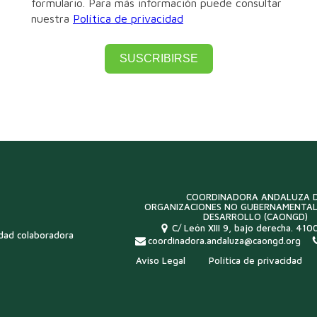
formulario. Para más información puede consultar
nuestra
Política de privacidad
SUSCRIBIRSE
COORDINADORA ANDALUZA 
ORGANIZACIONES NO GUBERNAMENTAL
DESARROLLO (CAONGD)
C/ León XIII 9, bajo derecha. 4100
idad colaboradora
coordinadora.andaluza@caongd.org
Aviso Legal
Política de privacidad