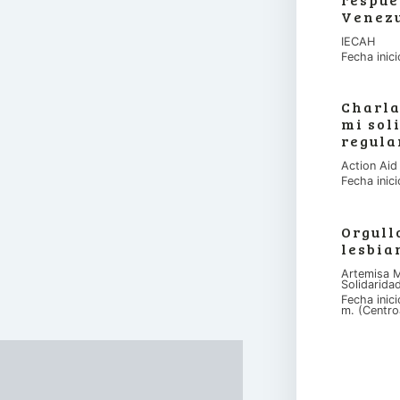
Venez
IECAH
Fecha inic
Charla
mi sol
regula
Action Aid
Fecha inic
Orgull
lesbia
Artemisa M
Solidarida
Fecha inic
m. (Centro