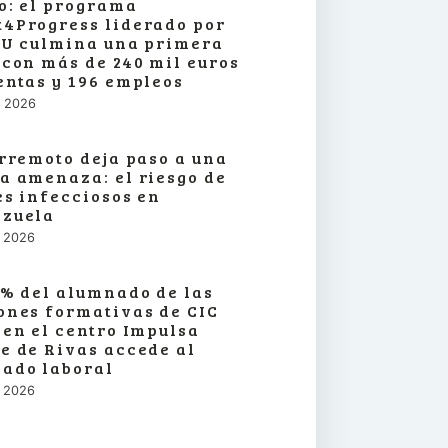
o: el programa
4Progress liderado por
SU culmina una primera
 con más de 240 mil euros
entas y 196 empleos
o, 2026
erremoto deja paso a una
a amenaza: el riesgo de
es infecciosos en
zuela
o, 2026
3% del alumnado de las
ones formativas de CIC
 en el centro Impulsa
e de Rivas accede al
ado laboral
o, 2026