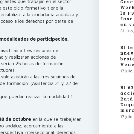
Cusc
igrantes que trabajan en el sector
Work
e este ciclo formativo tiene la
la F
sensibilizar a la ciudadanía andaluza y
fase
acceso a los derechos por parte de
en v
31 juli
 modalidades de participación.
El t
 asistirán a tres sesiones de
nuev
o y realizarán acciones de
brot
al serían 25 horas de formación.
Vene
ctubre)
17 juli
 solo asistirán a las tres sesiones de
 de formación. (Asistencia 21 y 22 de
El 6
acci
que puedan realizar la modalidad 1.
Batá
Duqu
merc
17 juli
y 18 de octubre
en la que se trabajarán
po andaluz; acercamiento a las
erspectiva interseccional; derechos