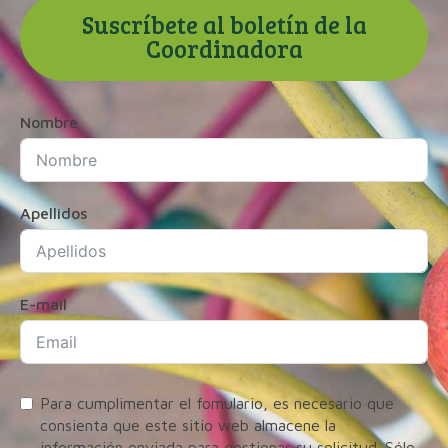
Suscríbete al boletín de la
Coordinadora
Nombre
Apellidos
E-mail
Para cumplimentar el fomulario, es necesario que
consienta que este sitio web almacene la
información enviada para gestionar su solicitud. Sólo