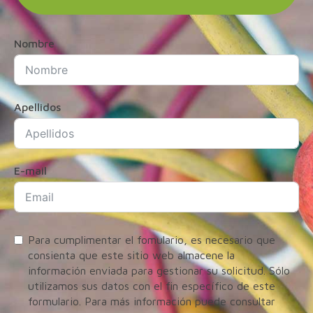
Nombre
Apellidos
E-mail
Para cumplimentar el fomulario, es necesario que
consienta que este sitio web almacene la
información enviada para gestionar su solicitud. Sólo
utilizamos sus datos con el fin específico de este
formulario. Para más información puede consultar