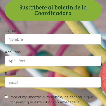
Suscríbete al boletín de la
Coordinadora
Nombre
Apellidos
E-mail
Para cumplimentar el fomulario, es necesario que
consienta que este sitio web almacene la