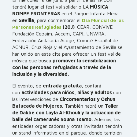
El miércoles 18 de junio a partir de las 19:00h
tendrá lugar el festival solidario LA
MÚSICA
ROMPE FRONTERAS
en el Parque Infanta Elena
en
Sevilla
, para conmemorar el
Día Mundial de las
Personas Refugiadas
(20J)
. CEAR, CONVIVE
Fundación Cepaim, Accem, CAPI, UNWRA,
Federación Andalucía Acoge, Comité Español de
ACNUR, Cruz Roja y el Ayuntamiento de Sevilla se
han unido en esta cita para ofrecer un festival de
música que busca
promover la sensibilización
con las personas refugiadas a través de la
inclusión y la diversidad.
El evento, de
entrada gratuita
, contará
con
actividades para niños, niñas y adultos
con
las intervenciones de
Circomentarios y Oshun
Batucada de Mujeres.
También habrá un
Taller
de Dakbe con Layla Al-Khouli y la actuación de
baile del camerunés Souna Tsamo.
Además, las
entidades organizadoras y otras invitadas tendrán
un stand informativo en el parque, donde también