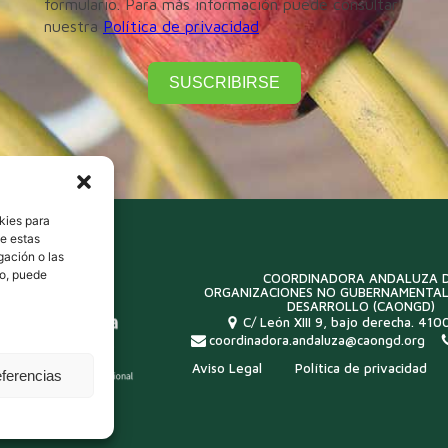
formulario. Para más información puede consultar
nuestra
Política de privacidad
SUSCRIBIRSE
kies para
de estas
gación o las
to, puede
COORDINADORA ANDALUZA 
ORGANIZACIONES NO GUBERNAMENTAL
DESARROLLO (CAONGD)
C/ León XIII 9, bajo derecha. 4100
coordinadora.andaluza@caongd.org
Aviso Legal
Política de privacidad
eferencias
idad colaboradora