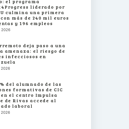
o: el programa
4Progress liderado por
SU culmina una primera
 con más de 240 mil euros
entas y 196 empleos
o, 2026
erremoto deja paso a una
a amenaza: el riesgo de
es infecciosos en
zuela
o, 2026
3% del alumnado de las
ones formativas de CIC
 en el centro Impulsa
e de Rivas accede al
ado laboral
o, 2026