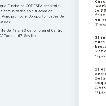
Cusc
Work
o que Fundación CODESPA desarrolla
la F
 a comunidades en situación de
fase
 y Asia, promoviendo oportunidades de
en v
enible.
31 juli
te del 18 al 30 de junio en el Centro
Torneo, 67. Sevilla).
El t
nuev
brot
Vene
17 juli
El 6
acci
Batá
Duqu
merc
17 juli