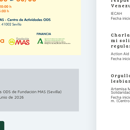
Venez
IECAH
Fecha inic
Charla
mi sol
regula
Action Aid
Fecha inic
Orgull
lesbia
Artemisa M
s ODS de Fundación MAS (Sevilla)
Solidarida
junio de 2026
Fecha inic
m. (Centro