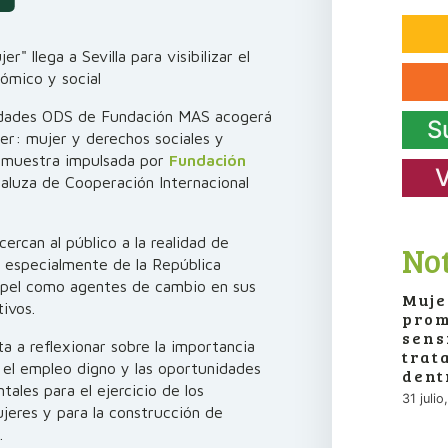
" llega a Sevilla para visibilizar el
nómico y social
ividades ODS de Fundación MAS acogerá
S
jer: mujer y derechos sociales y
a muestra impulsada por
Fundación
V
aluza de Cooperación Internacional
ercan al público a la realidad de
Not
, especialmente de la República
pel como agentes de cambio en sus
Muje
ivos.
prom
sens
ta a reflexionar sobre la importancia
trat
n, el empleo digno y las oportunidades
dent
les para el ejercicio de los
31 juli
jeres y para la construcción de
.