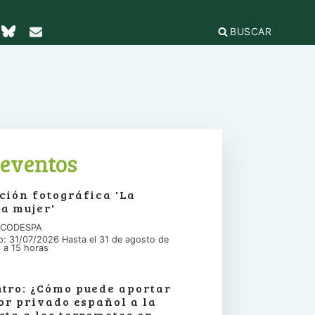
BUSCAR
TICAS Y
2
IFICACIÓN
rganizaciones
cación
égica
IÓN DE LA
e Incidencia
eventos
a Feminista
olo Antiacoso
a de
ción fotográfica 'La
E LA COORDINADORA
DE
iones
a mujer'
rnacional por la solidaridad
 EL
ieras y
para la ciudadanía global
n CODESPA
ilidad
s
io: 31/07/2026 Hasta el 31 de agosto de
ca de Compras
.org
 a 15 horas
e
erno
ariado
e igualdad
tro: ¿Cómo puede aportar
onamientos
tor privado español a la
sta a los terremotos en