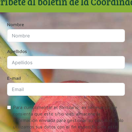
ríbete al boletín de la Coordin
Nombre
Apellidos
E-mail
Para cumplimentar el fomulario, es necesario que
consienta que este sitio web almacene la
información enviada para gestionar su solicitud. Sólo
utilizamos sus datos con el fin específico de este