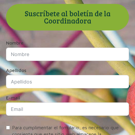
Suscríbete al boletín de la
Coordinadora
Nombre
Apellidos
E-mail
Para cumplimentar el fomulario, es necesario que
consienta que este sitio web almacene la