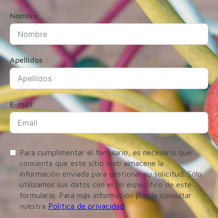
Nombre
Apellidos
E-mail
Para cumplimentar el fomulario, es necesario que
consienta que este sitio web almacene la
información enviada para gestionar su solicitud. Sólo
utilizamos sus datos con el fin específico de este
formulario. Para más información puede consultar
nuestra
Política de privacidad