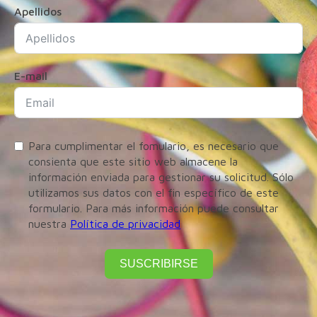
Apellidos
E-mail
Para cumplimentar el fomulario, es necesario que
consienta que este sitio web almacene la
información enviada para gestionar su solicitud. Sólo
utilizamos sus datos con el fin específico de este
formulario. Para más información puede consultar
nuestra
Política de privacidad
SUSCRIBIRSE