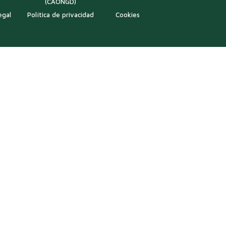
(CAONGD)
egal
Política de privacidad
Cookies