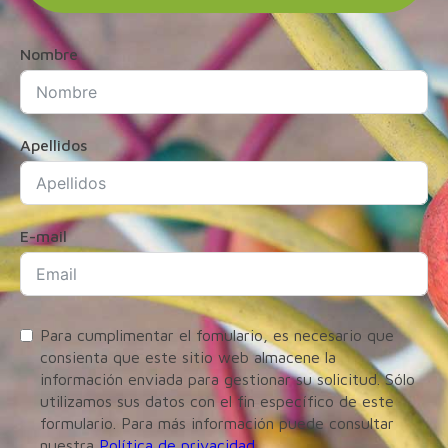
Nombre
Apellidos
E-mail
Para cumplimentar el fomulario, es necesario que
consienta que este sitio web almacene la
información enviada para gestionar su solicitud. Sólo
utilizamos sus datos con el fin específico de este
formulario. Para más información puede consultar
nuestra
Política de privacidad