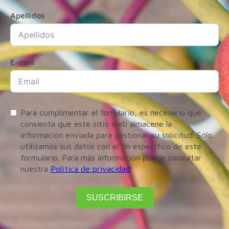
Apellidos
E-mail
Para cumplimentar el fomulario, es necesario que
consienta que este sitio web almacene la
información enviada para gestionar su solicitud. Sólo
utilizamos sus datos con el fin específico de este
formulario. Para más información puede consultar
nuestra
Política de privacidad
SUSCRIBIRSE