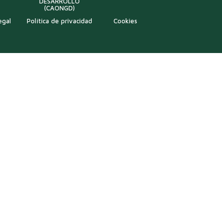
DESARROLLO
(CAONGD)
egal
Política de privacidad
Cookies