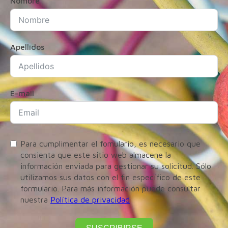
Nombre
Apellidos
E-mail
Para cumplimentar el fomulario, es necesario que
consienta que este sitio web almacene la
información enviada para gestionar su solicitud. Sólo
utilizamos sus datos con el fin específico de este
formulario. Para más información puede consultar
nuestra
Política de privacidad