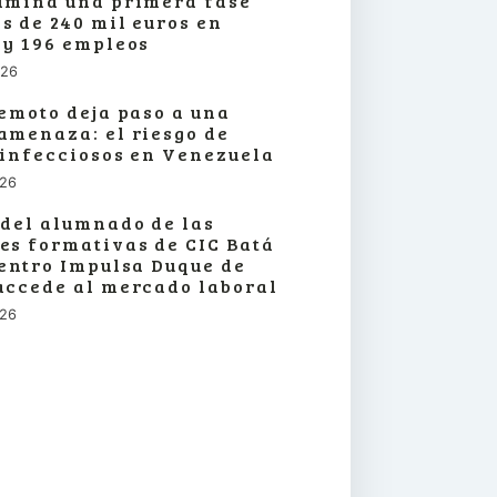
lmina una primera fase
s de 240 mil euros en
 y 196 empleos
026
remoto deja paso a una
amenaza: el riesgo de
 infecciosos en Venezuela
026
 del alumnado de las
es formativas de CIC Batá
centro Impulsa Duque de
accede al mercado laboral
026