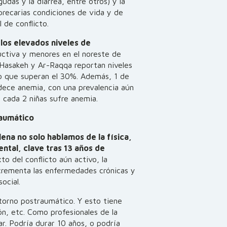
udas y la diarrea, entre otros) y la
 precarias condiciones de vida y de
l de conflicto.
los elevados niveles de
ctiva y menores en el noreste de
l Hasakeh y Ar-Raqqa reportan
niveles
to que superan el 30%
. Además, 1 de
dece anemia, con una prevalencia aún
 cada 2 niñas sufre anemia.
raumático
ena no solo hablamos de la física,
ntal, clave tras 13 años de
o del conflicto aún activo,
la
ncrementa las enfermedades crónicas y
ocial.
storno postraumático. Y esto tiene
ón, etc. Como profesionales de la
r. Podría durar 10 años, o podría