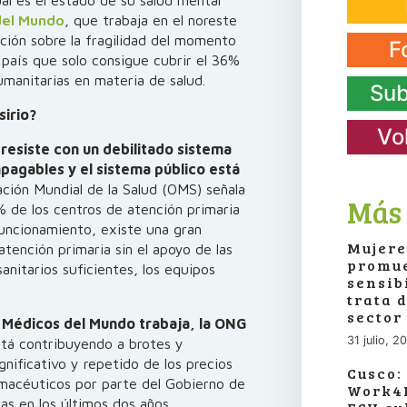
del Mundo
, que trabaja en el noreste
nción sobre la fragilidad del momento
F
 país que solo consigue cubrir el 36%
umanitarias en materia de salud.
Sub
sirio?
Vo
 resiste con un debilitado sistema
mpagables y el sistema público está
ación Mundial de la Salud (OMS) señala
Más 
% de los centros de atención primaria
funcionamiento, e
xiste una gran
Mujere
tención primaria sin el apoyo de las
promue
anitarios suficientes, los equipos
sensib
trata 
sector
 Médicos del Mundo trabaja, la ONG
31 julio, 2
tá contribuyendo a
brotes y
nificativo y repetido de los precios
Cusco:
rmacéuticos
por parte del Gobierno de
Work4P
as en los últimos dos años.