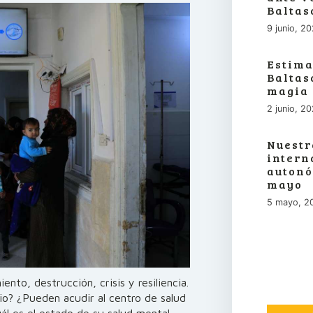
Baltas
9 junio, 2
Estima
Baltas
magia
2 junio, 2
Nuestr
intern
autonó
mayo
5 mayo, 2
nto, destrucción, crisis y resiliencia.
rio? ¿Pueden acudir al centro de salud
ál es el estado de su salud mental