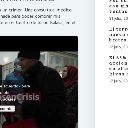
FSU cu
con má
 un crimen. Una consulta al médico
ventas
o nada para poder comprar mis
31 julio, 2
te en el Centro de Salud Kalasa, en el
El ter
nueva 
brotes
17 julio, 2
El 63%
accion
en el 
Rivas 
17 julio, 2
de acuerdo» para
outube
 cookies
acuerdo