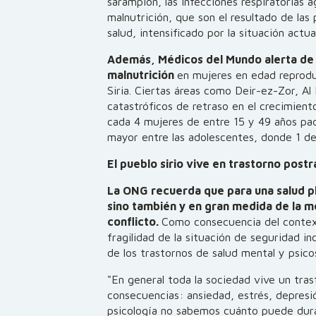
sarampión, las infecciones respiratorias ag
malnutrición, que son el resultado de las
salud, intensificado por la situación actua
Además, Médicos del Mundo alerta de 
malnutrición
en mujeres en edad reprodu
Siria. Ciertas áreas como Deir-ez-Zor, A
catastróficos de retraso en el crecimien
cada 4 mujeres de entre 15 y 49 años pa
mayor entre las adolescentes, donde
1 de
El pueblo sirio vive en trastorno post
La ONG recuerda que para una salud pl
sino también y en gran medida de la me
conflicto.
Como consecuencia del context
fragilidad de la situación de seguridad i
de los trastornos de salud mental y psicos
"En general toda la sociedad vive un tra
consecuencias: ansiedad, estrés, depresi
psicología no sabemos cuánto puede dura