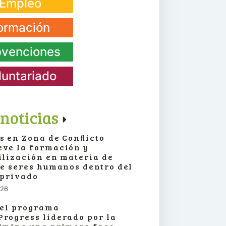
Empleo
ormación
venciones
luntariado
noticias
s en Zona de Conﬂicto
ve la formación y
ilización en materia de
de seres humanos dentro del
 privado
026
 el programa
rogress liderado por la