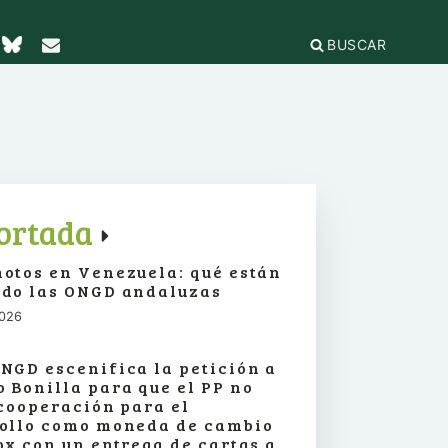
BUSCAR
TICAS Y
2
IFICACIÓN
rganizaciones
cación
égica
IÓN DE LA
e Incidencia
ortada
a Feminista
olo Antiacoso
otos en Venezuela: qué están
a de
E LA COORDINADORA
DE
do las ONGD andaluzas
iones
rnacional por la solidaridad
 EL
ieras y
2026
para la ciudadanía global
ilidad
s
ca de Compras
.org
e
NGD escenifica la petición a
erno
ariado
 Bonilla para que el PP no
e igualdad
 cooperación para el
onamientos
ollo como moneda de cambio
ox con un entrega de cartas a