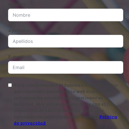
Nombre
Apellidos
E-mail
Para cumplimentar el fomulario, es necesario
que consienta que este sitio web almacene la
información enviada para gestionar su
solicitud. Sólo utilizamos sus datos con el fin
específico de este formulario. Para más
información puede consultar nuestra
Política
de privacidad