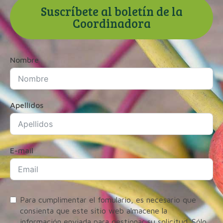
Suscríbete al boletín de la
Coordinadora
Nombre
Apellidos
E-mail
Para cumplimentar el fomulario, es necesario que
consienta que este sitio web almacene la
información enviada para gestionar su solicitud. Sólo