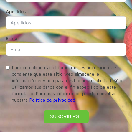
Apellidos
E-mail
Para cumplimentar el fomulario, es necesario que
consienta que este sitio web almacene la
información enviada para gestionar su solicitud. Sólo
utilizamos sus datos con el fin específico de este
formulario. Para más información puede consultar
nuestra
Política de privacidad
SUSCRIBIRSE