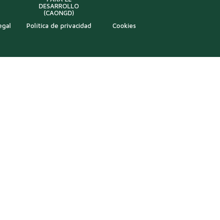
DESARROLLO
(CAONGD)
egal
Política de privacidad
Cookies