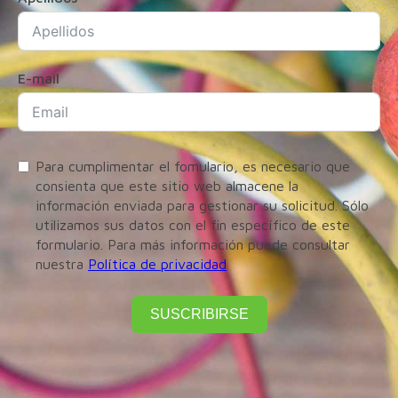
E-mail
Para cumplimentar el fomulario, es necesario que
consienta que este sitio web almacene la
información enviada para gestionar su solicitud. Sólo
utilizamos sus datos con el fin específico de este
formulario. Para más información puede consultar
nuestra
Política de privacidad
SUSCRIBIRSE