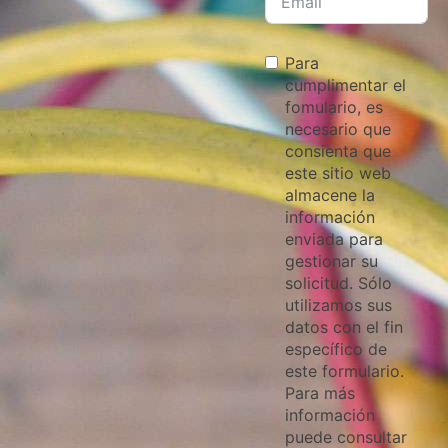
Para
cumplimentar el
fomulario, es
necesario que
consienta que
este sitio web
almacene la
información
enviada para
gestionar su
solicitud. Sólo
utilizamos sus
datos con el fin
específico de
este formulario.
Para más
información
puede consultar