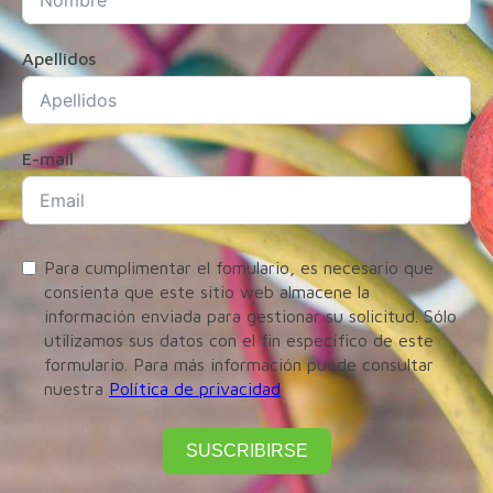
Apellidos
E-mail
Para cumplimentar el fomulario, es necesario que
consienta que este sitio web almacene la
información enviada para gestionar su solicitud. Sólo
utilizamos sus datos con el fin específico de este
formulario. Para más información puede consultar
nuestra
Política de privacidad
SUSCRIBIRSE