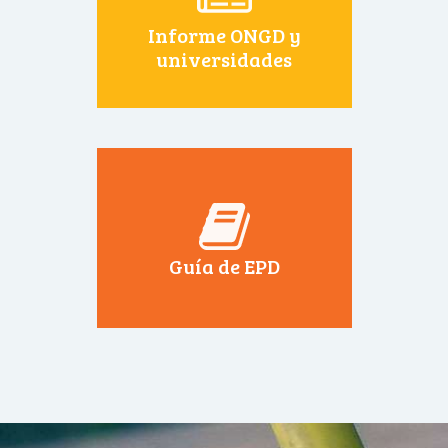
Informe ONGD y
universidades
Guía de EPD