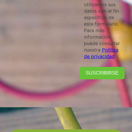
utilizamos sus
datos con el fin
específico de
este formulario.
Para más
información
puede consultar
nuestra
Política
de privacidad
SUSCRIBIRSE