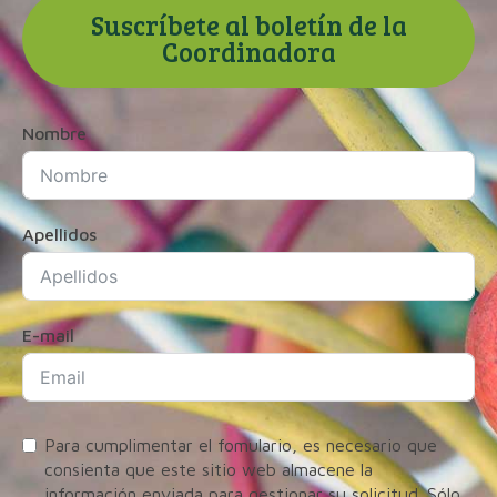
Suscríbete al boletín de la
Coordinadora
Nombre
Apellidos
E-mail
Para cumplimentar el fomulario, es necesario que
consienta que este sitio web almacene la
información enviada para gestionar su solicitud. Sólo