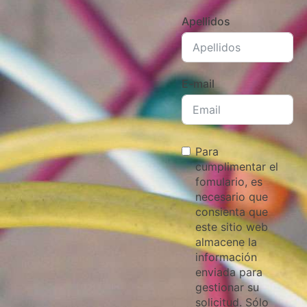
Apellidos
E-mail
Para
cumplimentar el
fomulario, es
necesario que
consienta que
este sitio web
almacene la
información
enviada para
gestionar su
solicitud. Sólo