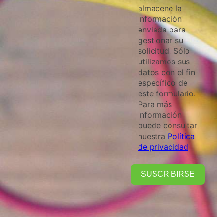
almacene la
información
enviada para
gestionar su
solicitud. Sólo
utilizamos sus
datos con el fin
específico de
este formulario.
Para más
información
puede consultar
nuestra
Política
de privacidad
SUSCRIBIRSE