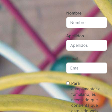
Nombre
Apellidos
E-mail
Para
cumplimentar el
fomulario, es
necesario que
consienta que
este sitio web