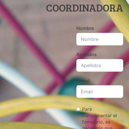
COORDINADORA
Nombre
Apellidos
E-mail
Para
cumplimentar el
fomulario, es
necesario que