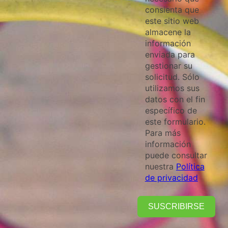
consienta que
este sitio web
almacene la
información
enviada para
gestionar su
solicitud. Sólo
utilizamos sus
datos con el fin
específico de
este formulario.
Para más
información
puede consultar
nuestra
Política
de privacidad
SUSCRIBIRSE