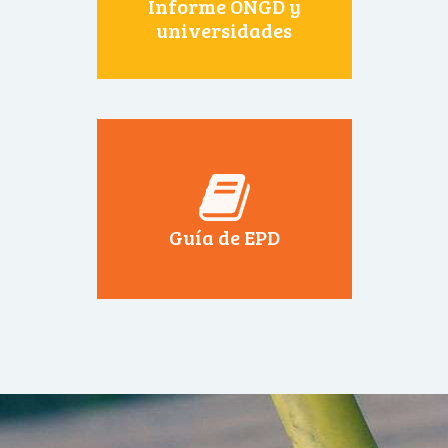
Informe ONGD y
universidades
Guía de EPD