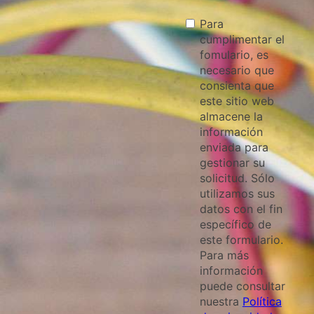
Para
cumplimentar el
fomulario, es
necesario que
consienta que
este sitio web
almacene la
información
enviada para
gestionar su
solicitud. Sólo
utilizamos sus
datos con el fin
específico de
este formulario.
Para más
información
puede consultar
nuestra
Política