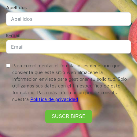
Apellidos
E-mail
Para cumplimentar el fomulario, es necesario que
consienta que este sitio web almacene la
información enviada para gestionar su solicitud. Sólo
utilizamos sus datos con el fin específico de este
formulario. Para más información puede consultar
nuestra
Política de privacidad
SUSCRIBIRSE