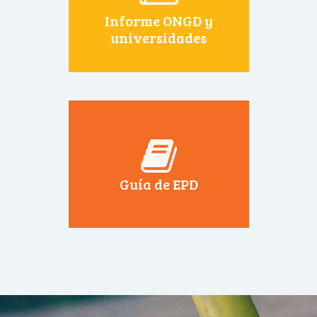
Informe ONGD y
universidades
Guía de EPD