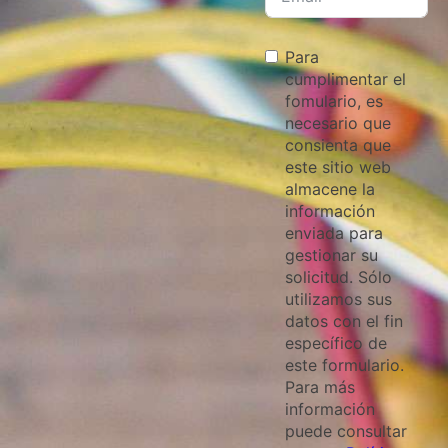
Para
cumplimentar el
fomulario, es
necesario que
consienta que
este sitio web
almacene la
información
enviada para
gestionar su
solicitud. Sólo
utilizamos sus
datos con el fin
específico de
este formulario.
Para más
información
puede consultar