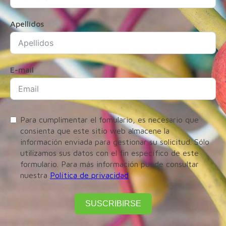
Apellidos
E-mail
Para cumplimentar el fomulario, es necesario que
consienta que este sitio web almacene la
información enviada para gestionar su solicitud. Sólo
utilizamos sus datos con el fin específico de este
formulario. Para más información puede consultar
nuestra
Política de privacidad
SUSCRIBIRSE