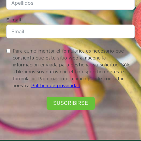
E-mail
Para cumplimentar el fomulario, es necesario que
consienta que este sitio web almacene la
información enviada para gestionar su solicitud. Sólo
utilizamos sus datos con el fin específico de este
formulario. Para más información puede consultar
nuestra
Política de privacidad
SUSCRIBIRSE