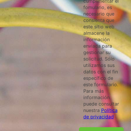
cumplimentar el
fomulario, es
necesario que
consienta que
este sitio web
almacene la
información
enviada para
gestionar su
solicitud. Sólo
utilizamos sus
datos con el fin
específico de
este formulario.
Para más
información
puede consultar
nuestra
Política
de privacidad