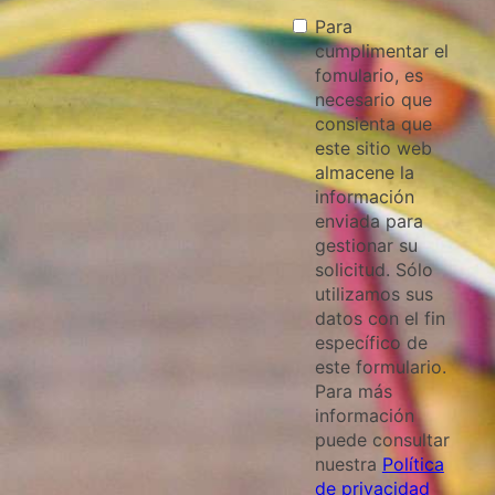
Para
cumplimentar el
fomulario, es
necesario que
consienta que
este sitio web
almacene la
información
enviada para
gestionar su
solicitud. Sólo
utilizamos sus
datos con el fin
específico de
este formulario.
Para más
información
puede consultar
nuestra
Política
de privacidad