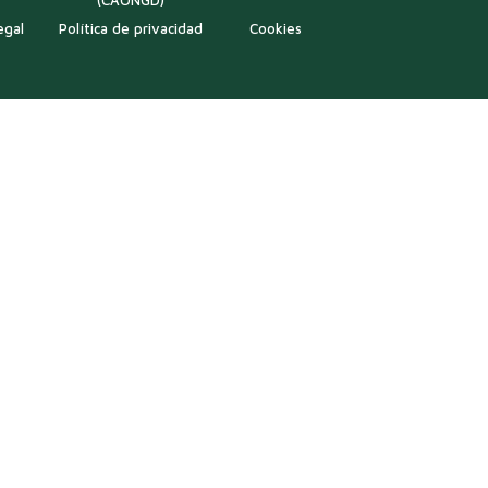
(CAONGD)
egal
Política de privacidad
Cookies