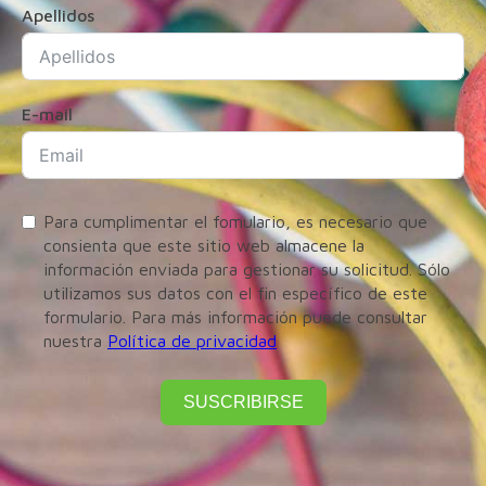
Apellidos
E-mail
Para cumplimentar el fomulario, es necesario que
consienta que este sitio web almacene la
información enviada para gestionar su solicitud. Sólo
utilizamos sus datos con el fin específico de este
formulario. Para más información puede consultar
nuestra
Política de privacidad
SUSCRIBIRSE