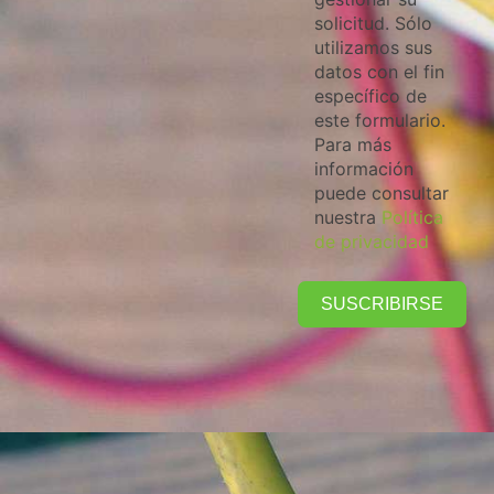
solicitud. Sólo
utilizamos sus
datos con el fin
específico de
este formulario.
Para más
información
puede consultar
nuestra
Política
de privacidad
SUSCRIBIRSE