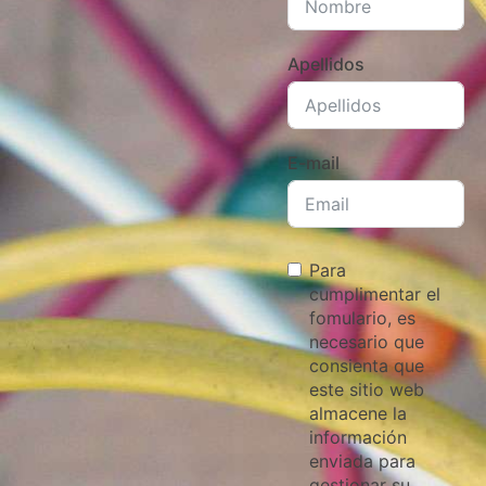
Apellidos
E-mail
Para
cumplimentar el
fomulario, es
necesario que
consienta que
este sitio web
almacene la
información
enviada para
gestionar su