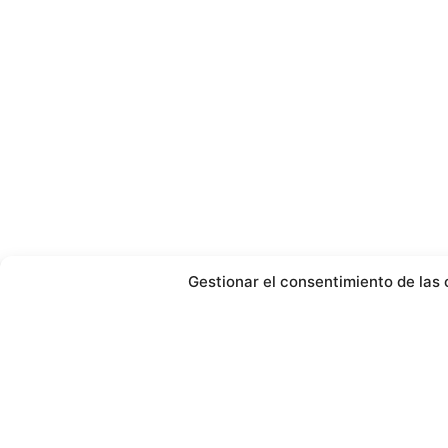
Gestionar el consentimiento de las 
Para ofrecer las mejores experiencias, utilizamos tecnologías como las cook
información del dispositivo. El consentimiento de estas tecnologías nos perm
comportamiento de navegación o las identificaciones únicas en este sitio. No 
puede afectar negativamente a ciertas características y funciones.
Gestionar los servicios