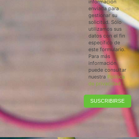
información
enviada para
gestionar su
solicitud. Sólo
utilizamos sus
datos con el fin
específico de
este formulario.
Para más
información
puede consultar
nuestra
Política
de privacidad
SUSCRIBIRSE