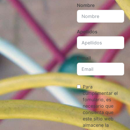
Nombre
Apellidos
E-mail
Para
cumplimentar el
fomulario, es
necesario que
consienta que
este sitio web
almacene la