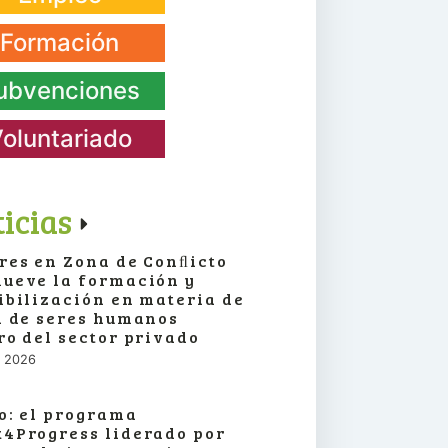
Formación
ubvenciones
oluntariado
icias
res en Zona de Conﬂicto
ueve la formación y
ibilización en materia de
a de seres humanos
ro del sector privado
o, 2026
o: el programa
4Progress liderado por