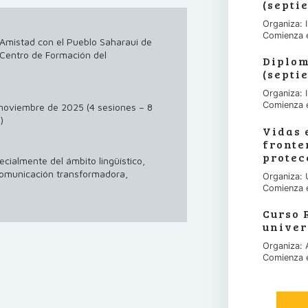
(septi
Organiza:
Comienza 
 Amistad con el Pueblo Saharaui de
l Centro de Formación del
Diplom
(septi
Organiza:
Comienza 
 noviembre de 2025 (4 sesiones – 8
)
Vidas 
fronte
protec
cialmente del ámbito lingüístico,
comunicación transformadora,
Organiza: 
Comienza 
Curso 
univer
Organiza:
Comienza 