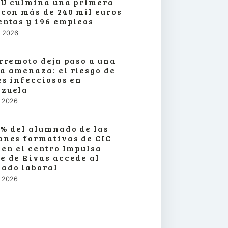
SU culmina una primera
 con más de 240 mil euros
entas y 196 empleos
o, 2026
erremoto deja paso a una
a amenaza: el riesgo de
es infecciosos en
zuela
o, 2026
3% del alumnado de las
ones formativas de CIC
 en el centro Impulsa
e de Rivas accede al
ado laboral
o, 2026