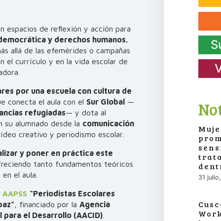
n espacios de reflexión y acción para
 democrática y derechos humanos.
S
más allá de las efemérides o campañas
 el currículo y en la vida escolar de
V
adora.
ares por una escuela con cultura de
e conecta el aula con el
Sur Global
—
Not
fancias refugiadas
— y dota al
on su alumnado desde la
comunicación
Muje
vídeo creativo y periodismo escolar.
prom
sens
alizar y poner en práctica este
trat
freciendo tanto fundamentos teóricos
dent
en el aula.
31 juli
e
AAPSS
“Periodistas Escolares
Cusc
paz”
, financiado por la
Agencia
Work
 para el Desarrollo (AACID)
.