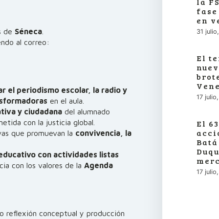
la F
fase
en v
s de
Séneca
.
31 juli
ndo al correo:
El t
nuev
brot
Vene
zar el periodismo escolar, la radio y
17 juli
nsformadoras
en el aula.
tiva y ciudadana
del alumnado
tida con la justicia global.
El 6
acci
vas que promuevan la
convivencia, la
Batá
Duqu
ducativo con actividades listas
merc
cia con los valores de la
Agenda
17 juli
o reflexión conceptual y producción