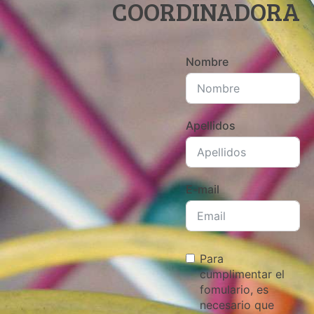
COORDINADORA
Nombre
Apellidos
E-mail
Para
cumplimentar el
fomulario, es
necesario que