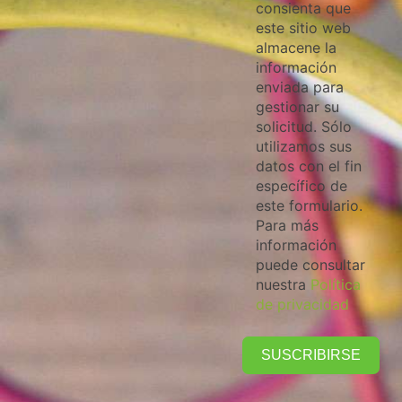
consienta que
este sitio web
almacene la
información
enviada para
gestionar su
solicitud. Sólo
utilizamos sus
datos con el fin
específico de
este formulario.
Para más
información
puede consultar
nuestra
Política
de privacidad
SUSCRIBIRSE