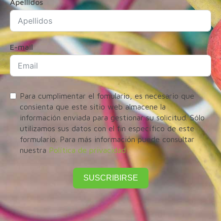
Apellidos
E-mail
Para cumplimentar el fomulario, es necesario que
consienta que este sitio web almacene la
información enviada para gestionar su solicitud. Sólo
utilizamos sus datos con el fin específico de este
formulario. Para más información puede consultar
nuestra
Política de privacidad
SUSCRIBIRSE