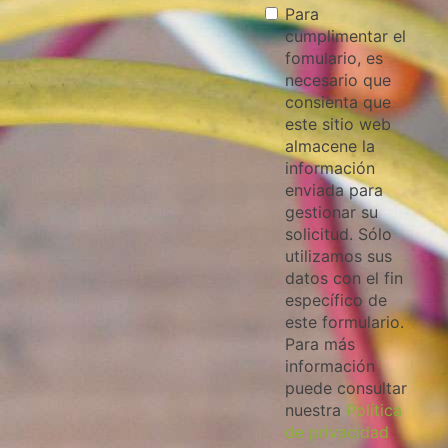
Para
cumplimentar el
fomulario, es
necesario que
consienta que
este sitio web
almacene la
información
enviada para
gestionar su
solicitud. Sólo
utilizamos sus
datos con el fin
específico de
este formulario.
Para más
información
puede consultar
nuestra
Política
de privacidad