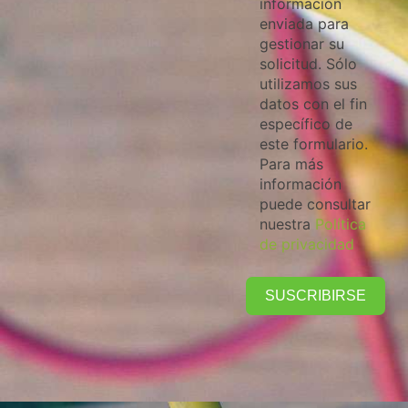
información
enviada para
gestionar su
solicitud. Sólo
utilizamos sus
datos con el fin
específico de
este formulario.
Para más
información
puede consultar
nuestra
Política
de privacidad
SUSCRIBIRSE