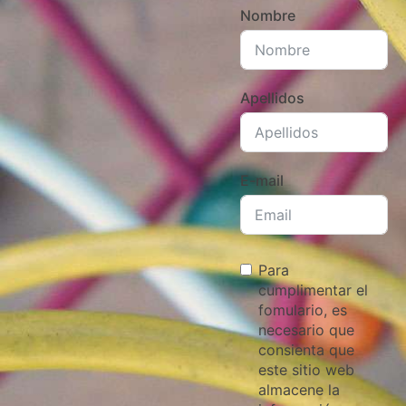
Nombre
Apellidos
E-mail
Para
cumplimentar el
fomulario, es
necesario que
consienta que
este sitio web
almacene la