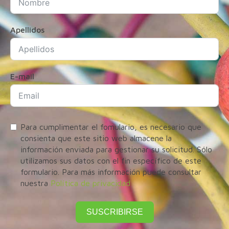
Apellidos
E-mail
Para cumplimentar el fomulario, es necesario que
consienta que este sitio web almacene la
información enviada para gestionar su solicitud. Sólo
utilizamos sus datos con el fin específico de este
formulario. Para más información puede consultar
nuestra
Política de privacidad
SUSCRIBIRSE