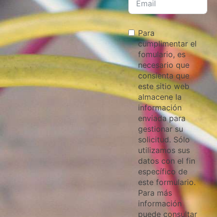
Para
cumplimentar el
fomulario, es
necesario que
consienta que
este sitio web
almacene la
información
enviada para
gestionar su
solicitud. Sólo
utilizamos sus
datos con el fin
específico de
este formulario.
Para más
información
puede consultar