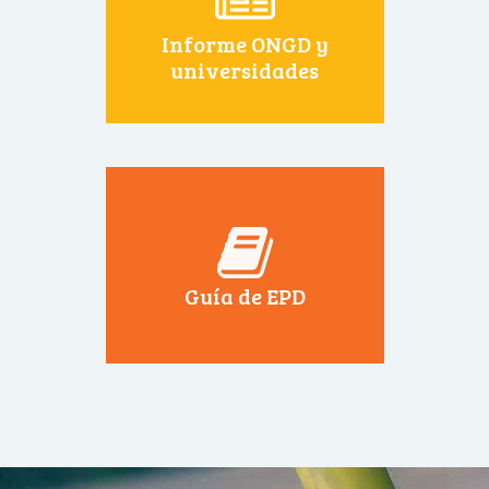
Informe ONGD y
universidades
Guía de EPD