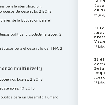
la F
fase
s para la identificación,
en v
s procesos de desarrollo. 2 ECTS
31 juli
través de la Educación para el
El t
nuev
encia política y ciudadanía global. 2
brot
Vene
17 juli
ácticos para el desarrollo del TFM. 2
El 6
acci
rnanza multinivel y
Batá
Duqu
merc
 gobiernos locales. 2 ECTS
17 juli
sostenibles. 10 ECTS
n pública para un Desarrollo Humano