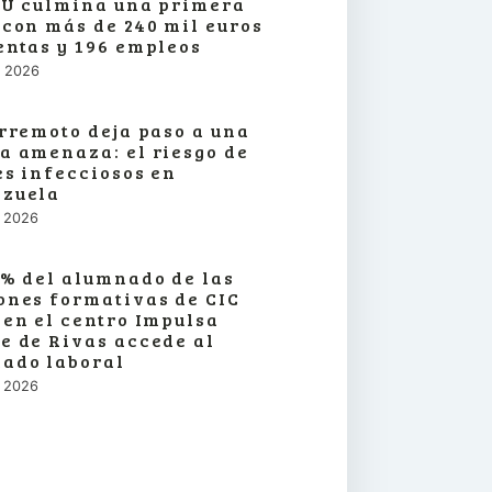
SU culmina una primera
 con más de 240 mil euros
entas y 196 empleos
o, 2026
erremoto deja paso a una
a amenaza: el riesgo de
es infecciosos en
zuela
o, 2026
3% del alumnado de las
ones formativas de CIC
 en el centro Impulsa
e de Rivas accede al
ado laboral
o, 2026