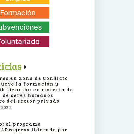
Formación
ubvenciones
oluntariado
icias
res en Zona de Conﬂicto
ueve la formación y
ibilización en materia de
a de seres humanos
ro del sector privado
o, 2026
o: el programa
4Progress liderado por