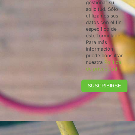
gestionar su
solicitud. Sólo
utilizamos sus
datos con el fin
específico de
este formulario.
Para más
información
puede consultar
nuestra
Política
de privacidad
SUSCRIBIRSE