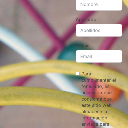
Apellidos
E-mail
Para
cumplimentar el
fomulario, es
necesario que
consienta que
este sitio web
almacene la
información
enviada para