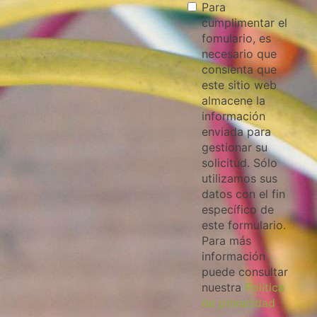
Para
cumplimentar el
fomulario, es
necesario que
consienta que
este sitio web
almacene la
información
enviada para
gestionar su
solicitud. Sólo
utilizamos sus
datos con el fin
específico de
este formulario.
Para más
información
puede consultar
nuestra
Política
de privacidad