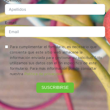
Apellidos
E-mail
Para cumplimentar el fomulario, es necesario que
consienta que este sitio web almacene la
información enviada para gestionar su solicitud. Sólo
utilizamos sus datos con el fin específico de este
formulario. Para más información puede consultar
nuestra
Política de privacidad
SUSCRIBIRSE