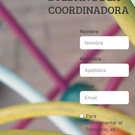
COORDINADORA
Nombre
Apellidos
E-mail
Para
cumplimentar el
fomulario, es