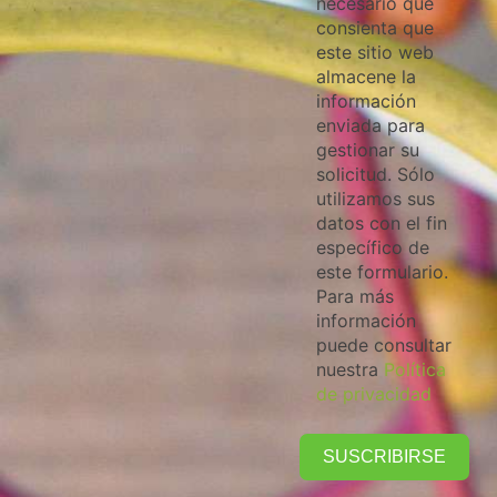
necesario que
consienta que
este sitio web
almacene la
información
enviada para
gestionar su
solicitud. Sólo
utilizamos sus
datos con el fin
específico de
este formulario.
Para más
información
puede consultar
nuestra
Política
de privacidad
SUSCRIBIRSE