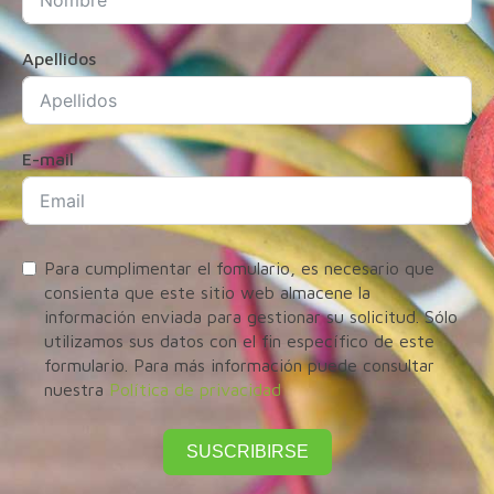
Apellidos
E-mail
Para cumplimentar el fomulario, es necesario que
consienta que este sitio web almacene la
información enviada para gestionar su solicitud. Sólo
utilizamos sus datos con el fin específico de este
formulario. Para más información puede consultar
nuestra
Política de privacidad
SUSCRIBIRSE