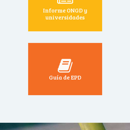
Informe ONGD y
universidades
Guía de EPD