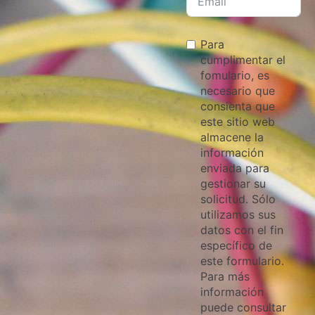
Para
cumplimentar el
fomulario, es
necesario que
consienta que
este sitio web
almacene la
información
enviada para
gestionar su
solicitud. Sólo
utilizamos sus
datos con el fin
específico de
este formulario.
Para más
información
puede consultar