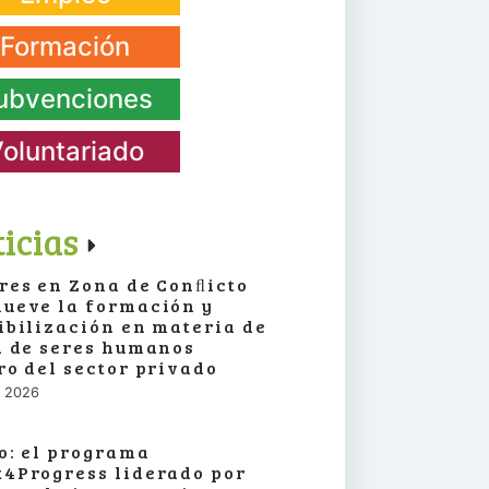
Formación
ubvenciones
oluntariado
icias
res en Zona de Conﬂicto
ueve la formación y
ibilización en materia de
a de seres humanos
ro del sector privado
o, 2026
o: el programa
4Progress liderado por