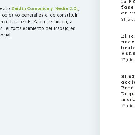
la F
fase
oyecto
Zaidín Comunica y Media 2.0.
,
en v
 objetivo general es el de constituir
31 juli
ercultural en El Zaidín, Granada, a
n, el fortalecimiento del trabajo en
ocial.
El t
nuev
brot
Vene
17 juli
El 6
acci
Batá
Duqu
merc
17 juli