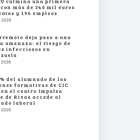
SU culmina una primera
 con más de 240 mil euros
entas y 196 empleos
o, 2026
erremoto deja paso a una
a amenaza: el riesgo de
es infecciosos en
zuela
o, 2026
3% del alumnado de las
ones formativas de CIC
 en el centro Impulsa
e de Rivas accede al
ado laboral
o, 2026