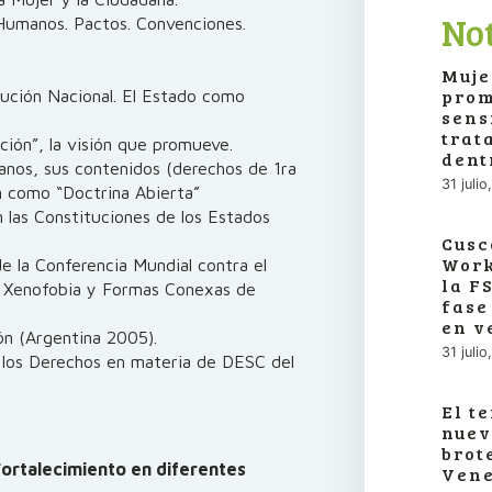
Not
Humanos. Pactos. Convenciones.
Muje
prom
ución Nacional. El Estado como
sens
trat
ción”, la visión que promueve.
dent
anos, sus contenidos (derechos de 1ra
31 juli
ón como “Doctrina Abierta”
n las Constituciones de los Estados
Cusc
Work
e la Conferencia Mundial contra el
la F
la Xenofobia y Formas Conexas de
fase
en v
ión (Argentina 2005).
31 juli
 los Derechos en materia de DESC del
El t
nuev
brot
 Fortalecimiento en diferentes
Vene