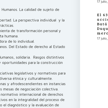
17 juli
 Humanos. La calidad de sujeto de
El 6
acci
bertad. La perspectiva individual y la
Batá
rácticas.
Duqu
enta de transformación personal y
merc
cta humana.
17 juli
ora de lo individual.
anos. Del Estado de derecho al Estado
umanos, solidaria. Rasgos distintivos
y oportunidades para la construcción
ciativas legislativos y normativos para
iversa étnica y culturalmente.
enas y afrodescendientes en instancias
as mesas de negociación colectiva.
 normativo internacional de derechos
ivos en la integralidad del proceso de
do el diagnóstico y la evaluación de