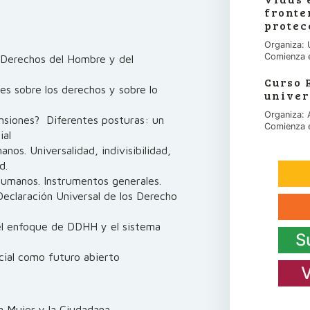
fronte
protec
Organiza: 
Comienza 
s Derechos del Hombre y del
Curso 
es sobre los derechos y sobre lo
univer
Organiza:
ensiones? Diferentes posturas: un
Comienza 
ial
nos. Universalidad, indivisibilidad,
d.
humanos. Instrumentos generales.
eclaración Universal de los Derecho
el enfoque de DDHH y el sistema
S
cial como futuro abierto
V
a Mujer y la Ciudadana.