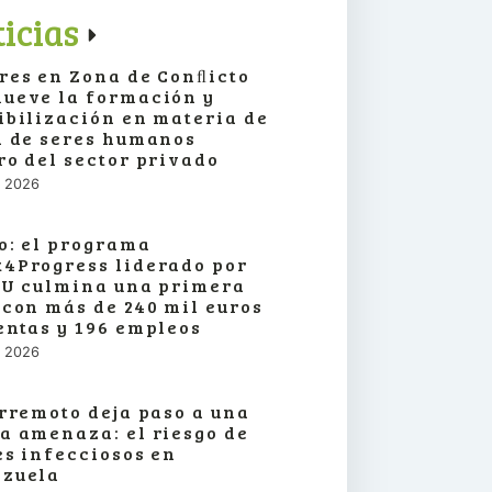
icias
res en Zona de Conﬂicto
ueve la formación y
ibilización en materia de
a de seres humanos
ro del sector privado
o, 2026
o: el programa
4Progress liderado por
SU culmina una primera
 con más de 240 mil euros
entas y 196 empleos
o, 2026
erremoto deja paso a una
a amenaza: el riesgo de
es infecciosos en
zuela