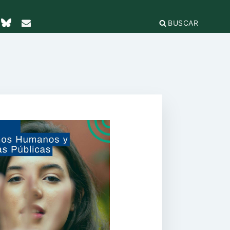
BUSCAR
TICAS Y
2
IFICACIÓN
rganizaciones
cación
égica
IÓN DE LA
e Incidencia
a Feminista
olo Antiacoso
a de
E LA COORDINADORA
DE
iones
rnacional por la solidaridad
 EL
ieras y
para la ciudadanía global
ilidad
s
ca de Compras
.org
e
erno
ariado
e igualdad
onamientos