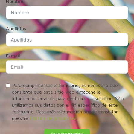
Nombre
Apellidos
E-mail
Para cumplimentar el fomulario, es necesario que
consienta que este sitio web almacene la
información enviada para gestionar su solicitud. Sólo
utilizamos sus datos con el fin específico de este
formulario. Para más información puede consultar
nuestra
Política de privacidad