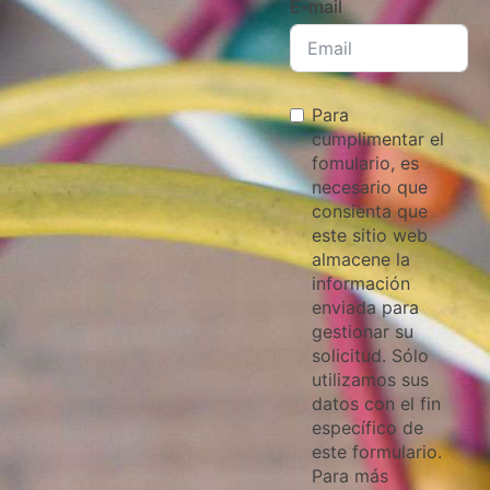
E-mail
Para
cumplimentar el
fomulario, es
necesario que
consienta que
este sitio web
almacene la
información
enviada para
gestionar su
solicitud. Sólo
utilizamos sus
datos con el fin
específico de
este formulario.
Para más