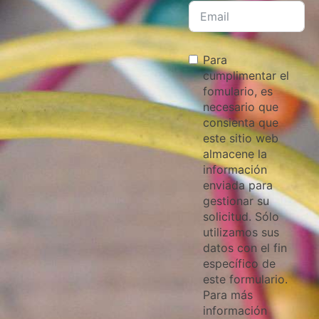
Para
cumplimentar el
fomulario, es
necesario que
consienta que
este sitio web
almacene la
información
enviada para
gestionar su
solicitud. Sólo
utilizamos sus
datos con el fin
específico de
este formulario.
Para más
información