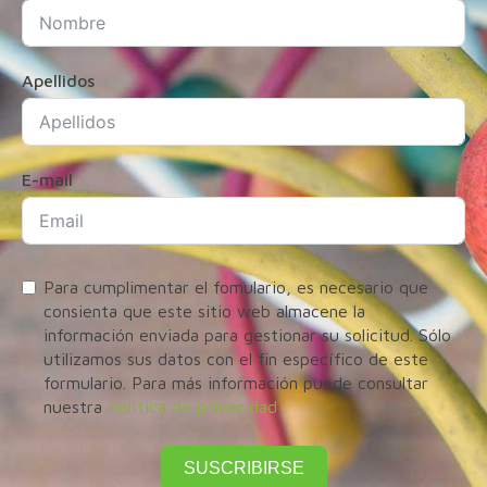
Apellidos
E-mail
Para cumplimentar el fomulario, es necesario que
consienta que este sitio web almacene la
información enviada para gestionar su solicitud. Sólo
utilizamos sus datos con el fin específico de este
formulario. Para más información puede consultar
nuestra
Política de privacidad
SUSCRIBIRSE