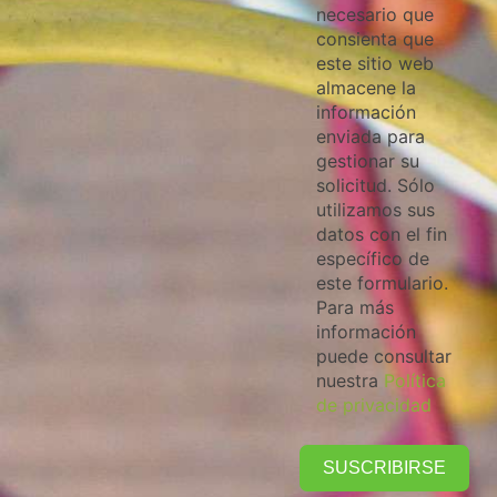
necesario que
consienta que
este sitio web
almacene la
información
enviada para
gestionar su
solicitud. Sólo
utilizamos sus
datos con el fin
específico de
este formulario.
Para más
información
puede consultar
nuestra
Política
de privacidad
SUSCRIBIRSE