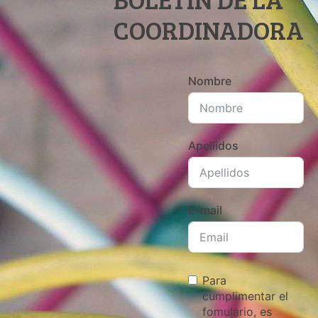
COORDINADORA
Nombre
Apellidos
E-mail
Para
cumplimentar el
fomulario, es